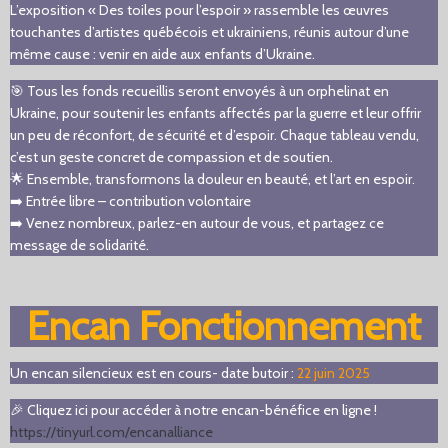
L’exposition « Des toiles pour l’espoir » rassemble les œuvres
touchantes d’artistes québécois et ukrainiens, réunis autour d’une
même cause : venir en aide aux enfants d’Ukraine.
🎯 Tous les fonds recueillis seront envoyés à un orphelinat en
Ukraine, pour soutenir les enfants affectés par la guerre et leur offrir
un peu de réconfort, de sécurité et d’espoir. Chaque tableau vendu,
c’est un geste concret de compassion et de soutien.
🌟 Ensemble, transformons la douleur en beauté, et l’art en espoir.
➡️ Entrée libre – contribution volontaire
➡️ Venez nombreux, parlez-en autour de vous, et partagez ce
message de solidarité.
Encan Fonctionnement
Un encan silencieux est en cours- date butoir :
22 juin 2025
🎉 Cliquez ici pour accéder à notre encan-bénéfice en ligne !
https://tinyurl.com/encanalliance