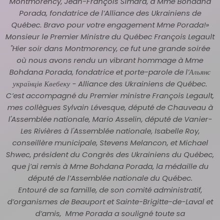
Montmorency, Jean-François Simard, à Mme Bohdana
Porada, fondatrice de l’Alliance des Ukrainiens de
Québec. Bravo pour votre engagement Mme Porada!»
Monsieur le Premier Ministre du Québec François Legault
"Hier soir dans Montmorency, ce fut une grande soirée
où nous avons rendu un vibrant hommage à Mme
Bohdana Porada, fondatrice et porte-parole de l’Альянс
українців Квебеку - Alliance des Ukrainiens de Québec.
C’est accompagné du Premier ministre François Legault,
mes collègues Sylvain Lévesque, député de Chauveau à
l'Assemblée nationale, Mario Asselin, député de Vanier-
Les Rivières à l'Assemblée nationale, Isabelle Roy,
conseillère municipale, Stevens Melancon, et Michael
Shwec, président du Congrès des Ukrainiens du Québec,
que j’ai remis à Mme Bohdana Porada, la médaille du
député de l’Assemblée nationale du Québec.
Entouré de sa famille, de son comité administratif,
d’organismes de Beauport et Sainte-Brigitte-de-Laval et
d’amis, Mme Porada a souligné toute sa