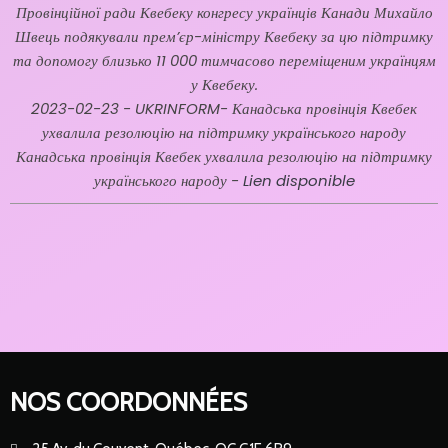
Провінційної ради Квебеку конгресу українців Канади Михайло
Швець подякували прем’єр-міністру Квебеку за цю підтримку
та допомогу близько 11 000 тимчасово переміщеним українцям
у Квебеку.
2023-02-23 - UKRINFORM-
Канадська провінція Квебек
ухвалила резолюцію на підтримку українського народу
Канадська провінція Квебек ухвалила резолюцію на підтримку
українського народу
-
Lien disponible
NOS COORDONNÉES