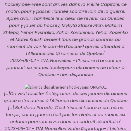
hockey pee-wee sont arrivés dans la Vieille Capitale, ce
matin, pour y passer l’année scolaire loin de la guerre.
Après avoir manifesté leur désir de revenir au Québec
pour y jouer au hockey, Mykyta Staskevitch, Maksim
Shtepa, Yehor Pyshalko, Zahar Kovalenko, Yehor Kosenko
et Matvii Kulish avaient tous de grands sourires au
moment de voir le comité d’accueil qui les attendait à
l'Alliance des Ukrainiens de Québec"
2023-09-02 - TVA Nouvelles -
L’histoire d’amour se
poursuit: six jeunes hockeyeurs ukrainiens de retour à
Québec -
Lien disponible
[...]
On veut faciliter l'intégration de ces jeunes Ukrainiens
grâce entre autres à l'Alliance des Ukrainiens de Québec
[...] Bohdana Porada: C'est triste et heureux en même
temps, car la guerre n'est pas terminée et au moins six
enfants pourront vivre dans un endroit sécuritaire
"
2023-09-02 - TVA Nouvelles Vidéo Reportage-
L’histoire