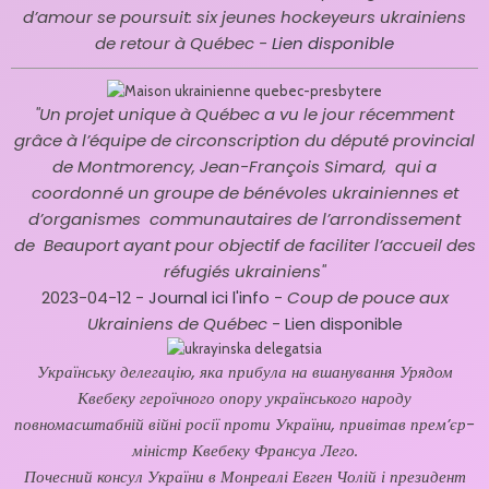
d’amour se poursuit: six jeunes hockeyeurs ukrainiens
de retour à Québec -
Lien disponible
"Un projet unique à Québec a vu le jour
récemment
grâce à l’équipe de circonscription du député provincial
de
Montmorency, Jean-François Simard,
qui a
coordonné un groupe de bénévoles ukrainiennes et
d’organismes
communautaires de l’arrondissement
de
Beauport ayant pour objectif de faciliter
l’accueil des
réfugiés ukrainiens"
2023-04-12 -
Journal ici l'info
-
Coup de pouce aux
Ukrainiens de Québec
-
Lien disponible
Українську делегацію, яка прибула на вшанування Урядом
Квебеку героїчного опору українського народу
повномасштабній війні росії проти України, привітав прем’єр-
міністр Квебеку Франсуа Лего.
Почесний консул України в Монреалі Евген Чолій і президент