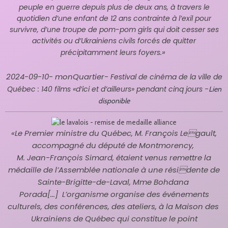
peuple en guerre depuis plus de deux ans, à travers le
quotidien d’une enfant de 12 ans contrainte à l’exil pour
survivre, d’une troupe de pom-pom girls qui doit cesser ses
activités ou d’Ukrainiens civils forcés de quitter
»
précipitamment leurs foyers.
2024-09-10- monQuartier-
Festival de cinéma de la ville de
-
Québec : 140 films «d’ici et d’ailleurs» pendant cinq jours
Lien
disponible
«
Le Premier ministre du Québec, M. François Legault,
accompagné du député de Montmorency,
M. Jean-François Simard, étaient venus remettre
la
médaille de l’Assemblée nationale à une résidente de
Sainte-Brigitte-de-Laval, Mme Bohdana
Porada
[...]
L’organisme organise des événements
culturels,
des conférences, des ateliers, à la Maison des
Ukrainiens de Québec qui constitue le point