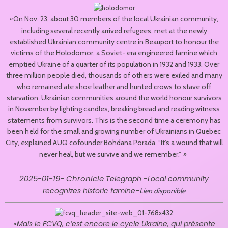
«
On Nov. 23, about 30 members of the local Ukrainian community,
including several recently arrived refugees, met at the newly
established Ukrainian community centre in Beauport to honour the
victims of the Holodomor, a Soviet- era engineered famine which
emptied Ukraine of a quarter of its population in 1932 and 1933. Over
three million people died, thousands of others were exiled and many
who remained ate shoe leather and hunted crows to stave off
starvation. Ukrainian communities around the world honour survivors
in November by lighting candles, breaking bread and reading witness
statements from survivors. This is the second time a ceremony has
been held for the small and growing number of Ukrainians in Quebec
City, explained AUQ cofounder Bohdana Porada. “It’s a wound that will
»
never heal, but we survive and we remember.”
2025-01-19- Chronicle
Telegraph -Local community
-
recognizes historic famine
Lien disponible
«
Mais le FCVQ, c’est encore le cycle Ukraine, qui présente